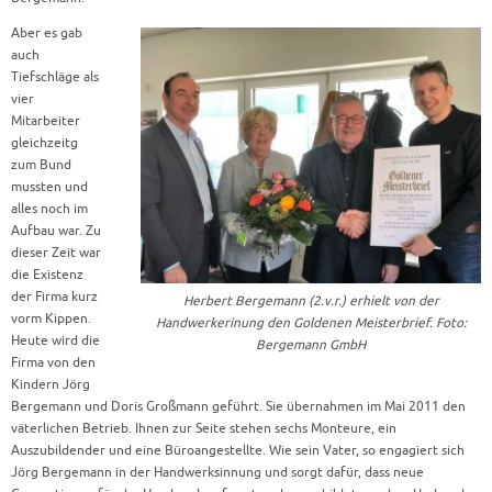
Aber es gab
auch
Tiefschläge als
vier
Mitarbeiter
gleichzeitg
zum Bund
mussten und
alles noch im
Aufbau war. Zu
dieser Zeit war
die Existenz
der Firma kurz
Herbert Bergemann (2.v.r.) erhielt von der
vorm Kippen.
Handwerkerinung den Goldenen Meisterbrief. Foto:
Heute wird die
Bergemann GmbH
Firma von den
Kindern Jörg
Bergemann und Doris Großmann geführt. Sie übernahmen im Mai 2011 den
väterlichen Betrieb. Ihnen zur Seite stehen sechs Monteure, ein
Auszubildender und eine Büroangestellte. Wie sein Vater, so engagiert sich
Jörg Bergemann in der Handwerksinnung und sorgt dafür, dass neue